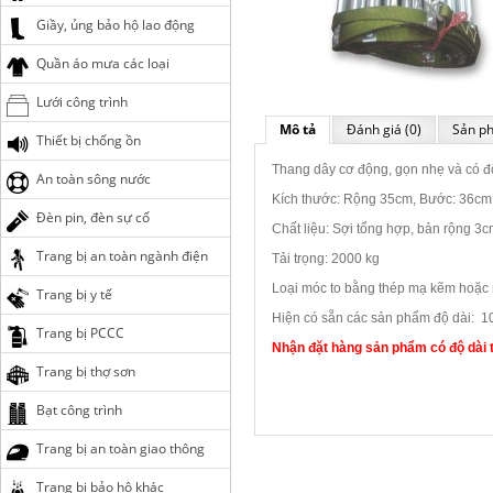
Giầy, ủng bảo hộ lao động
Quần áo mưa các loại
Lưới công trình
Mô tả
Đánh giá (0)
Sản ph
Thiết bị chống ồn
Thang dây cơ động, gọn nhẹ và có độ
An toàn sông nước
Kích thước: Rộng 35cm, Bước: 36cm,
Đèn pin, đèn sự cố
Chất liệu: Sợi tổng hợp, bản rộng 
Trang bị an toàn ngành điện
Tải trọng: 2000 kg
Loại móc to bằng thép mạ kẽm hoặc 
Trang bị y tế
Hiện có sẵn các sản phẩm độ dài: 1
Trang bị PCCC
Nhận đặt hàng sản phẩm có độ dài 
Trang bị thợ sơn
Bạt công trình
Trang bị an toàn giao thông
Trang bị bảo hộ khác