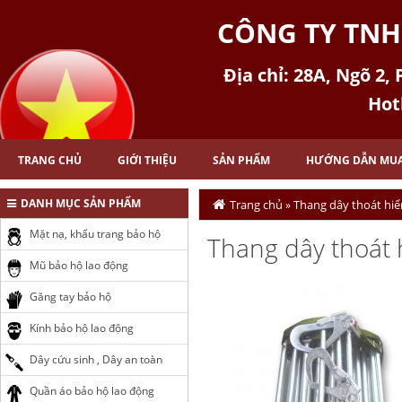
CÔNG TY TNH
Địa chỉ: 28A, Ngõ 2,
Hot
TRANG CHỦ
GIỚI THIỆU
SẢN PHẨM
HƯỚNG DẪN MU
DANH MỤC SẢN PHẨM
Trang chủ
Thang dây thoát hi
»
Mặt nạ, khẩu trang bảo hộ
Thang dây thoát
Mũ bảo hộ lao động
Găng tay bảo hộ
Kính bảo hộ lao động
Dây cứu sinh , Dây an toàn
Quần áo bảo hộ lao động