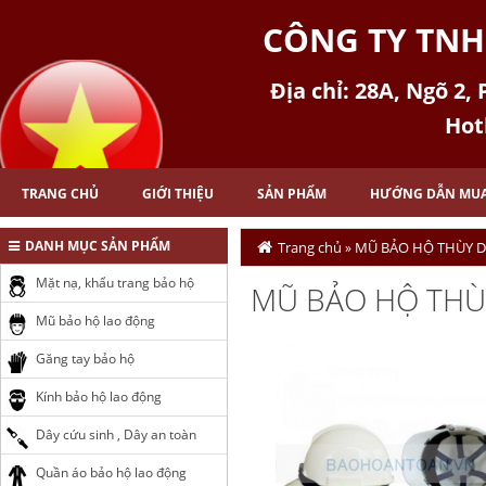
CÔNG TY TNH
Địa chỉ: 28A, Ngõ 2,
Hot
TRANG CHỦ
GIỚI THIỆU
SẢN PHẨM
HƯỚNG DẪN MU
DANH MỤC SẢN PHẨM
Trang chủ
MŨ BẢO HỘ THÙY 
»
Mặt nạ, khẩu trang bảo hộ
MŨ BẢO HỘ THÙ
Mũ bảo hộ lao động
Găng tay bảo hộ
Kính bảo hộ lao động
Dây cứu sinh , Dây an toàn
Quần áo bảo hộ lao động