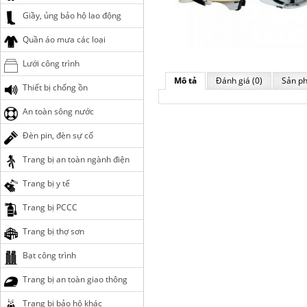
Giầy, ủng bảo hộ lao động
Quần áo mưa các loại
Lưới công trình
Mô tả
Đánh giá (0)
Sản ph
Thiết bị chống ồn
An toàn sông nước
Đèn pin, đèn sự cố
Trang bị an toàn ngành điện
Trang bị y tế
Trang bị PCCC
Trang bị thợ sơn
Bạt công trình
Trang bị an toàn giao thông
Trang bị bảo hộ khác