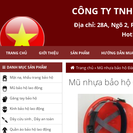
CÔNG TY TNH
Địa chỉ: 28A, Ngõ 2,
Hot
TRANG CHỦ
GIỚI THIỆU
SẢN PHẨM
HƯỚNG DẪN MU
DANH MỤC SẢN PHẨM
Trang chủ
Mũ nhựa bảo hộ Đài
»
Mặt nạ, khẩu trang bảo hộ
Mũ nhựa bảo hộ 
Mũ bảo hộ lao động
Găng tay bảo hộ
Kính bảo hộ lao động
Dây cứu sinh , Dây an toàn
Quần áo bảo hộ lao động