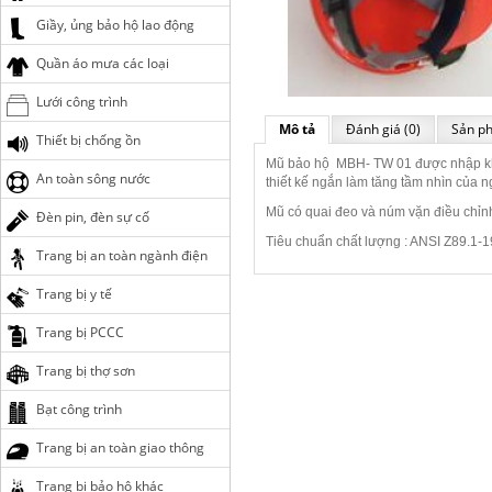
Giầy, ủng bảo hộ lao động
Quần áo mưa các loại
Lưới công trình
Mô tả
Đánh giá (0)
Sản ph
Thiết bị chống ồn
Mũ bảo hộ MBH- TW 01 được nhập khẩu 
An toàn sông nước
thiết kế ngắn làm tăng tầm nhìn của 
Mũ có quai đeo và núm vặn điều chỉnh
Đèn pin, đèn sự cố
Tiêu chuẩn chất lượng : ANSI Z89.1-1
Trang bị an toàn ngành điện
Trang bị y tế
Trang bị PCCC
Trang bị thợ sơn
Bạt công trình
Trang bị an toàn giao thông
Trang bị bảo hộ khác